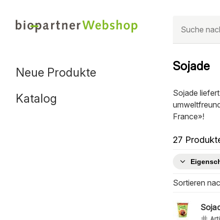
Sojade
Neue Produkte
Sojade liefer
Katalog
umweltfreund
France»!
27 Produkte
Eigensc
Sortieren na
Soja
Art