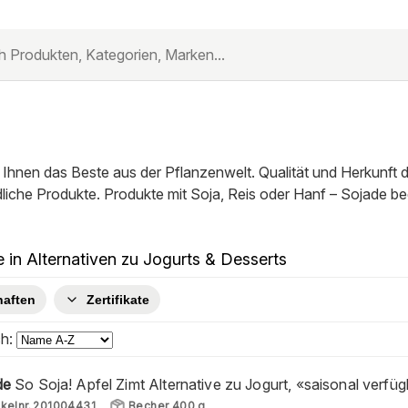
t Ihnen das Beste aus der Pflanzenwelt. Qualität und Herkunft
liche Produkte. Produkte mit Soja, Reis oder Hanf – Sojade be
 in Alternativen zu Jogurts & Desserts
haften
Zertifikate
ch:
de
So Soja! Apfel Zimt Alternative zu Jogurt, «saisonal verf
ikelnr.
201004431
Becher 400 g