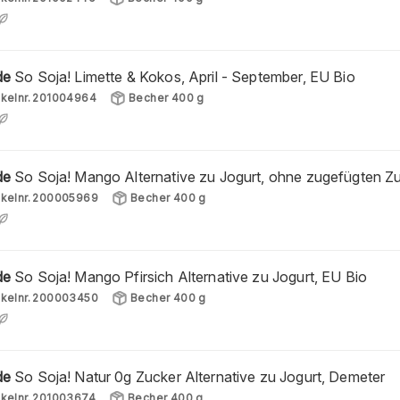
de
So Soja! Limette & Kokos, April - September, EU Bio
ikelnr.
201004964
Becher 400 g
de
So Soja! Mango Alternative zu Jogurt, ohne zugefügten Zu
ikelnr.
200005969
Becher 400 g
de
So Soja! Mango Pfirsich Alternative zu Jogurt, EU Bio
ikelnr.
200003450
Becher 400 g
de
So Soja! Natur 0g Zucker Alternative zu Jogurt, Demeter
ikelnr.
201003674
Becher 400 g