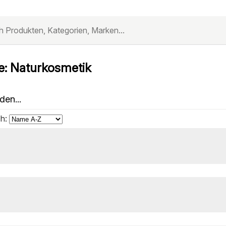
e: Naturkosmetik
den...
ch: