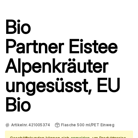
Bio
Partner
Eistee
Alpenkräuter
ungesüsst, EU
Bio
Artikelnr.
421005374
Flasche 500 ml/PET Einweg
Geschäftskunden können sich
anmelden
, um Produktpreise