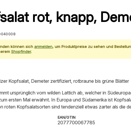
salat rot, knapp, Dem
0040008
unden können sich
anmelden
, um Produktpreise zu sehen und Bestellun
nserem
Shopfinder
.
er Kopfsalat, Demeter zertifiziert, rotbraune bis grüne Blätter
mmt ursprünglich vom wilden Lattich ab, welcher in Südeuropa h
zum ersten Mal erwähnt. In Europa und Südamerika ist Kopfsal
on roten Kopfsalatsorten sind tendenziell etwas zarter als die d
EAN/GTIN
2077700067785